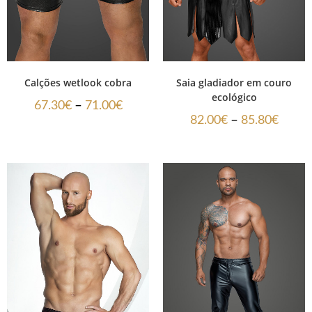
Calções wetlook cobra
Saia gladiador em couro
ecológico
–
67.30
€
71.00
€
–
82.00
€
85.80
€