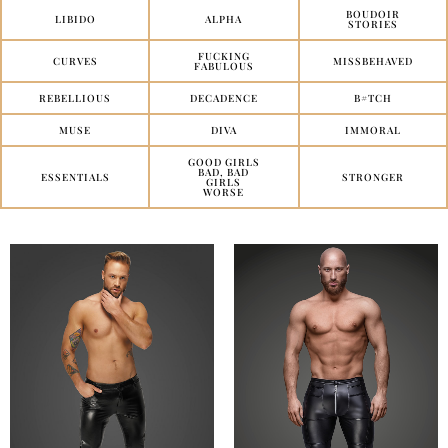
BOUDOIR
LIBIDO
ALPHA
STORIES
FUCKING
CURVES
MISSBEHAVED
FABULOUS
REBELLIOUS
DECADENCE
B#TCH
MUSE
DIVA
IMMORAL
GOOD GIRLS
BAD, BAD
ESSENTIALS
STRONGER
GIRLS
WORSE