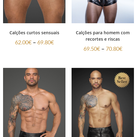
Calções curtos sensuais
Calções para homem com
recortes e riscas
–
62.00
€
69.80
€
–
69.50
€
70.80
€