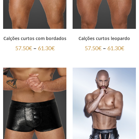
Calções curtos com bordados
Calções curtos leopardo
–
–
57.50
€
61.30
€
57.50
€
61.30
€