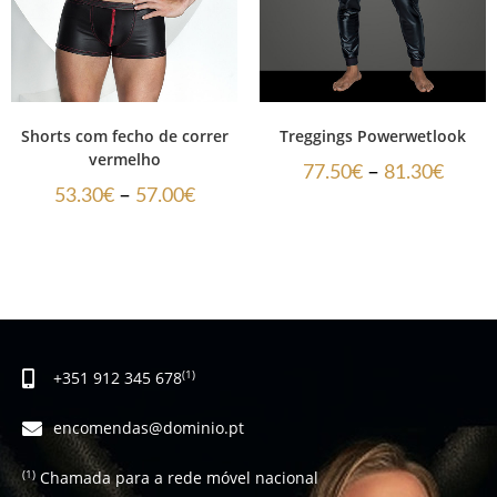
Shorts com fecho de correr
Treggings Powerwetlook
vermelho
–
77.50
€
81.30
€
–
53.30
€
57.00
€
+351 912 345 678
(1)
encomendas@dominio.pt
Chamada para a rede móvel nacional
(1)