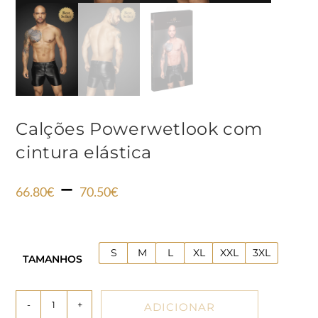
Calções Powerwetlook com
cintura elástica
–
66.80
€
70.50
€
S
M
L
XL
XXL
3XL
TAMANHOS
-
+
ADICIONAR