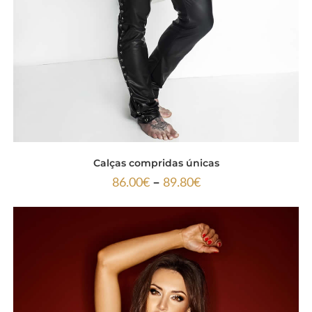
Calças compridas únicas
–
86.00
€
89.80
€