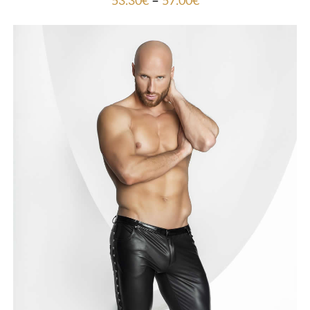
–
53.30
€
57.00
€