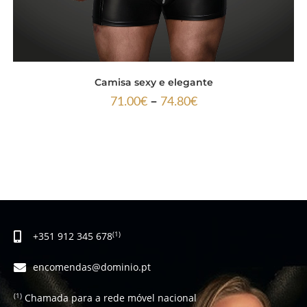
Camisa sexy e elegante
–
71.00
€
74.80
€
+351 912 345 678
(1)
encomendas@dominio.pt
Chamada para a rede móvel nacional
(1)