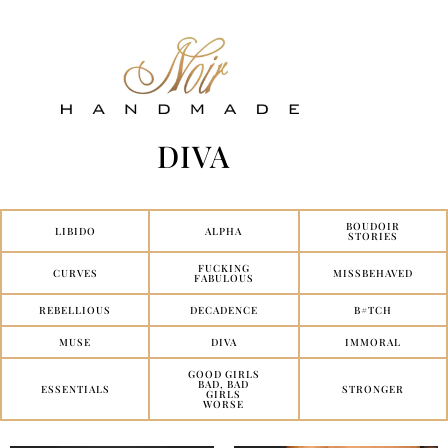
DIVA
BOUDOIR
LIBIDO
ALPHA
STORIES
FUCKING
CURVES
MISSBEHAVED
FABULOUS
REBELLIOUS
DECADENCE
B#TCH
MUSE
DIVA
IMMORAL
GOOD GIRLS
BAD, BAD
ESSENTIALS
STRONGER
GIRLS
WORSE