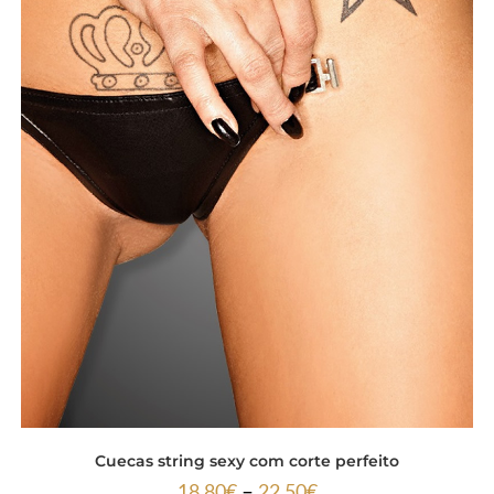
Cuecas string sexy com corte perfeito
–
18.80
€
22.50
€