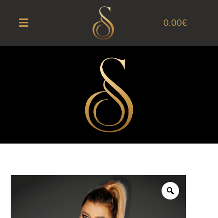
0.00
€