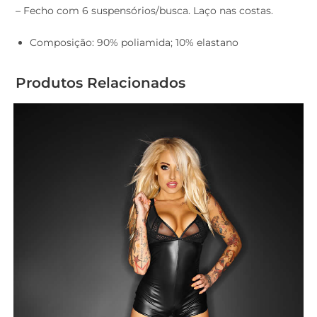
– Fecho com 6 suspensórios/busca. Laço nas costas.
Composição: 90% poliamida; 10% elastano
Produtos Relacionados