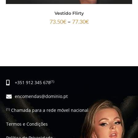
Vestido Flirty
–
73.50
€
77.30
€
+351 912 345 678
(1)
encomendas@dominio.pt
Chamada para a rede móvel nacional
(1)
Termos e Condições
Política de Privacidade