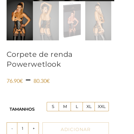
Corpete de renda
Powerwetlook
–
76.90
€
80.30
€
S
M
L
XL
XXL
TAMANHOS
-
+
ADICIONAR