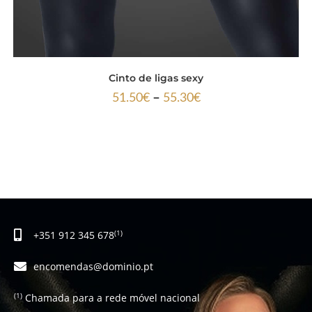
Cinto de ligas sexy
–
51.50
€
55.30
€
+351 912 345 678
(1)
encomendas@dominio.pt
Chamada para a rede móvel nacional
(1)