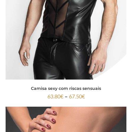
Camisa sexy com riscas sensuais
–
63.80
€
67.50
€