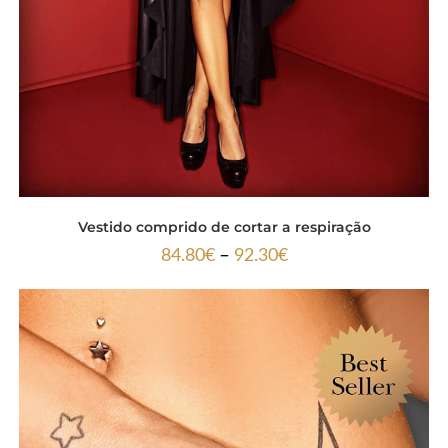
Vestido comprido de cortar a respiração
–
84.80
€
92.30
€