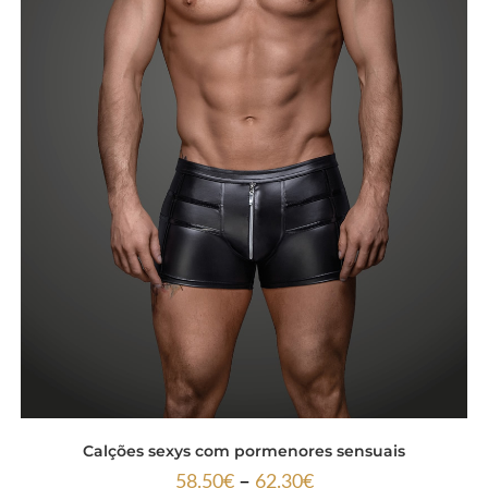
Calções sexys com pormenores sensuais
–
58.50
€
62.30
€