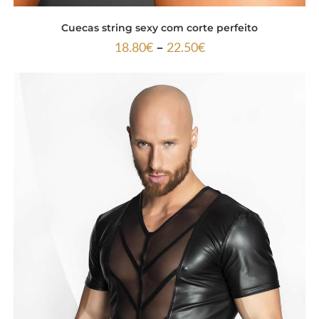
Cuecas string sexy com corte perfeito
–
18.80
€
22.50
€