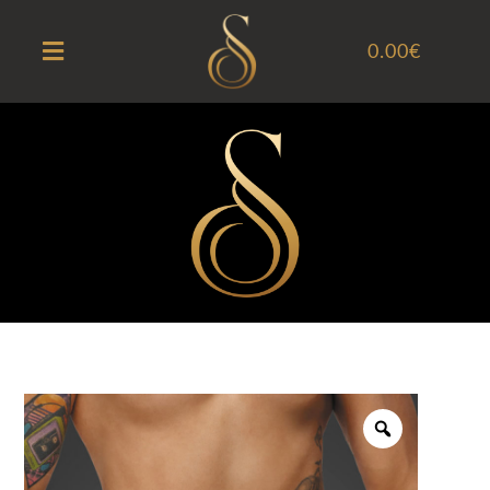
0.00
€