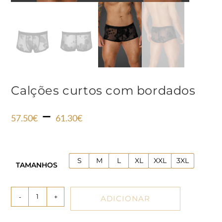
Calções curtos com bordados
–
57.50
€
61.30
€
S
M
L
XL
XXL
3XL
TAMANHOS
-
+
ADICIONAR