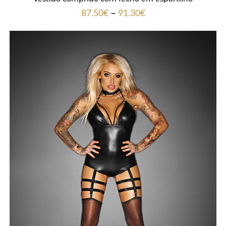
–
87.50
€
91.30
€