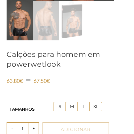
Calções para homem em
powerwetlook
–
63.80
€
67.50
€
S
M
L
XL
TAMANHOS
-
+
ADICIONAR