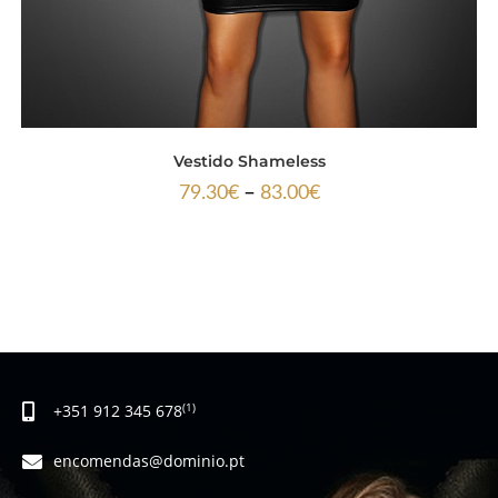
Vestido Shameless
–
79.30
€
83.00
€
+351 912 345 678
(1)
encomendas@dominio.pt