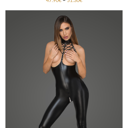
–
47.90
€
51.30
€