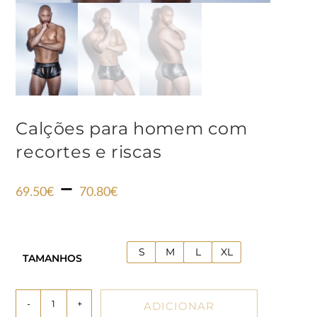
Calções para homem com
recortes e riscas
–
69.50
€
70.80
€
S
M
L
XL
TAMANHOS
-
+
ADICIONAR