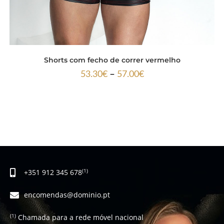
Shorts com fecho de correr vermelho
–
53.30
€
57.00
€
+351 912 345 678
(1)
encomendas@dominio.pt
Chamada para a rede móvel nacional
(1)