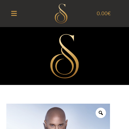
0.00
€