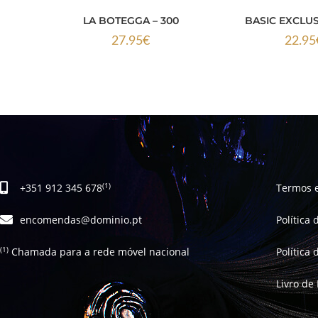
LA BOTEGGA – 300
BASIC EXCLUSI
27.95
€
22.95
+351 912 345 678
Termos 
(1)
encomendas@dominio.pt
Política
Chamada para a rede móvel nacional
Política
(1)
Livro de