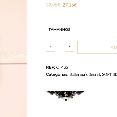
33.95
€
27.16
€
TAMANHOS
-
+
AD
REF:
C_435
Ballerina´s Secret
SOFT SI
Categorias:
,