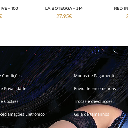
VE – 100
LA BOTEGGA – 314
RED IN
€
27.95
€
e Condições
Modos de Pagamento
 de Privacidade
Envio de encomendas
 de Cookies
Trocas e devoluções
 Reclamações Eletrónico
Guia de tamanhos