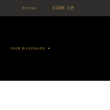
0
Entrar
0.00
€
NOIR HANDMADE