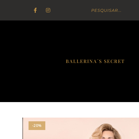
BALLERINA´S SECRET
-20%