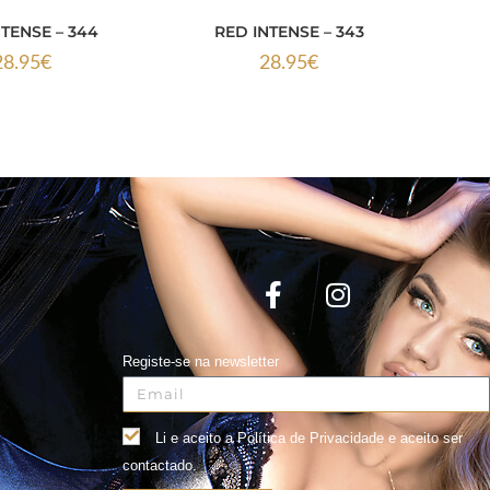
TENSE – 344
RED INTENSE – 343
28.95
€
28.95
€
Registe-se na newsletter
Li e aceito a Política de Privacidade e aceito ser
contactado.