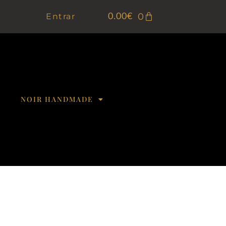
0
Entrar
0.00
€
NOIR HANDMADE