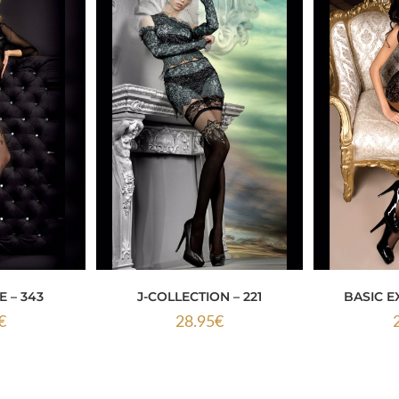
E – 343
J-COLLECTION – 221
BASIC E
€
28.95
€