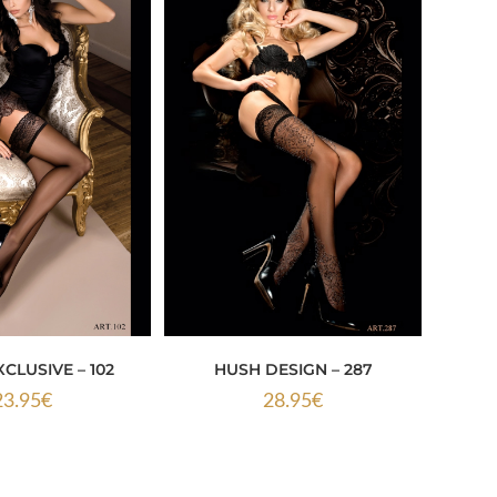
XCLUSIVE – 102
HUSH DESIGN – 287
23.95
€
28.95
€