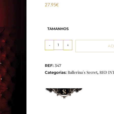
27.95
€
TAMANHOS
-
+
AD
REF:
347
Ballerina´s Secret
RED IN
Categorias:
,