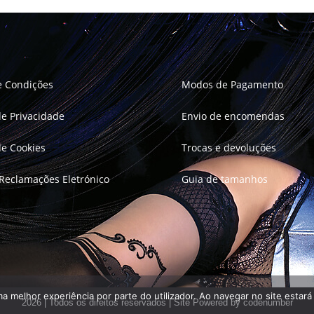
e Condições
Modos de Pagamento
 de Privacidade
Envio de encomendas
 de Cookies
Trocas e devoluções
 Reclamações Eletrónico
Guia de tamanhos
uma melhor experiência por parte do utilizador. Ao navegar no site estará 
2026 | Todos os direitos reservados | Site Powered by
codenumber