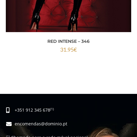
RED INTENSE – 346
31.95
€
+351 912 345 678
(1)
encomendas@dominio.pt
(1)