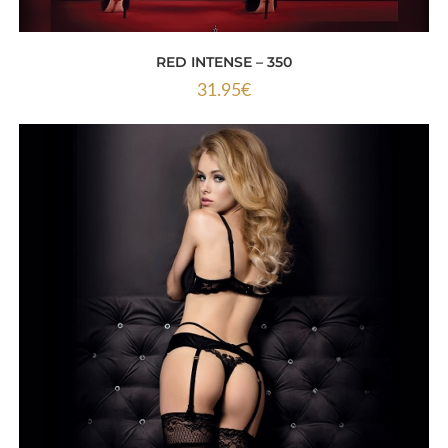
RED INTENSE – 350
31.95
€