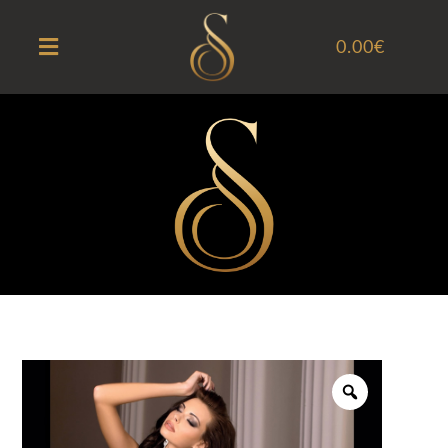
0.00
€