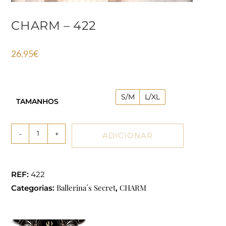
CHARM – 422
26.95
€
S/M
L/XL
TAMANHOS
-
+
ADICIONAR
REF:
422
Ballerina´s Secret
CHARM
Categorias:
,