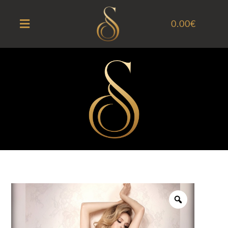
0.00
€