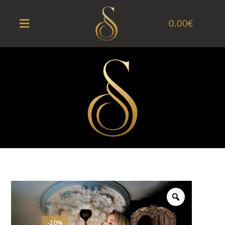
0.00
€
-20%