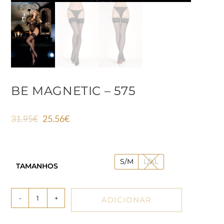
BE MAGNETIC – 575
31.95
€
25.56
€
S/M
L/XL
TAMANHOS
-
+
ADICIONAR