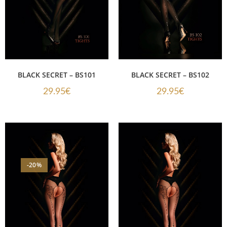
BLACK SECRET – BS101
BLACK SECRET – BS102
29.95
€
29.95
€
-20%