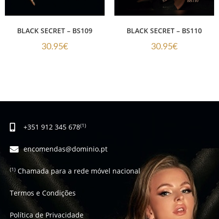
BLACK SECRET – BS109
BLACK SECRET – BS110
30.95
€
30.95
€
+351 912 345 678
(1)
encomendas@dominio.pt
Chamada para a rede móvel nacional
(1)
Termos e Condições
Política de Privacidade