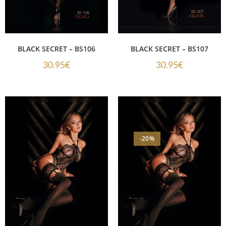
BLACK SECRET – BS106
BLACK SECRET – BS107
30.95
€
30.95
€
-20%