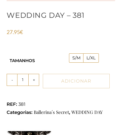
WEDDING DAY – 381
27.95
€
S/M
L/XL
TAMANHOS
-
+
ADICIONAR
REF:
381
Ballerina´s Secret
WEDDING DAY
Categorias:
,