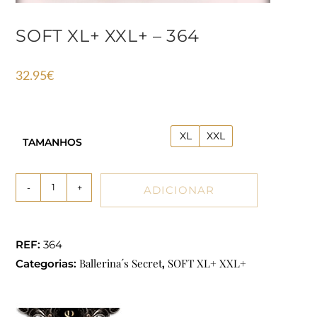
SOFT XL+ XXL+ – 364
32.95
€
XL
XXL
TAMANHOS
-
+
ADICIONAR
REF:
364
Ballerina´s Secret
SOFT XL+ XXL+
Categorias:
,