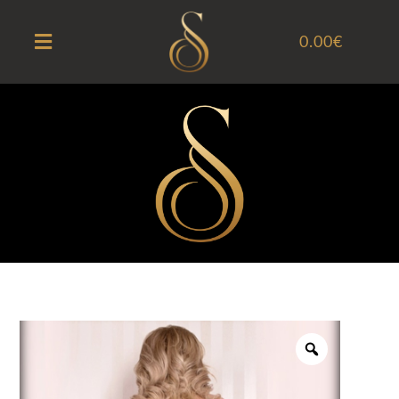
0.00
€