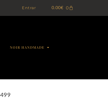
0
Entrar
0.00
€
NOIR HANDMADE
 499