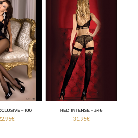
XCLUSIVE – 100
RED INTENSE – 346
22.95
€
31.95
€