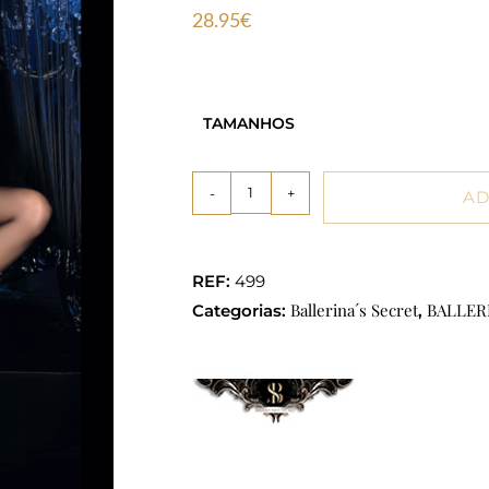
28.95
€
TAMANHOS
-
+
AD
REF:
499
Ballerina´s Secret
BALLER
Categorias:
,