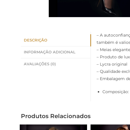
– A autoconfian
DESCRIÇÃO
também é valiosa
– Meias elegant
INFORMAÇÃO ADICIONAL
– Produto de lu
– Lycra original
AVALIAÇÕES (0)
– Qualidade excl
– Embalagem de
Composição: 
Produtos Relacionados