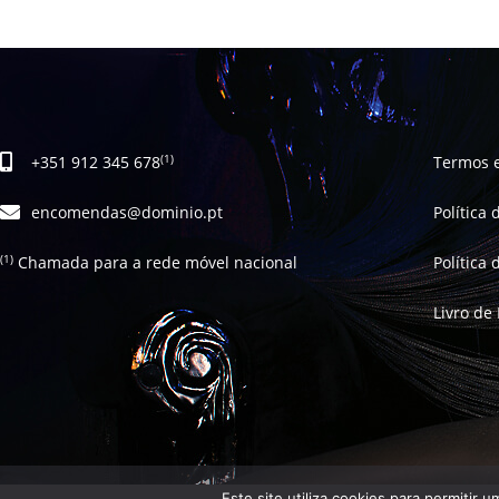
+351 912 345 678
Termos 
(1)
encomendas@dominio.pt
Política
Chamada para a rede móvel nacional
Política
(1)
Livro de
Este site utiliza cookies para permitir 