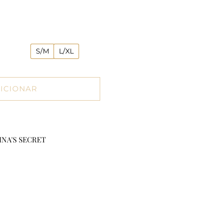
S/M
L/XL
ICIONAR
INA'S SECRET