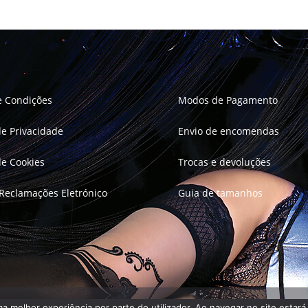
e Condições
Modos de Pagamento
 de Privacidade
Envio de encomendas
 de Cookies
Trocas e devoluções
 Reclamações Eletrónico
Guia de tamanhos
uma melhor experiência por parte do utilizador. Ao navegar no site estará 