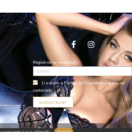
Registe-se na newsletter
Li e aceito a Política de Privacidade e aceito ser
contactado.
subscrever
a consentir a sua utilização.
Aceitar