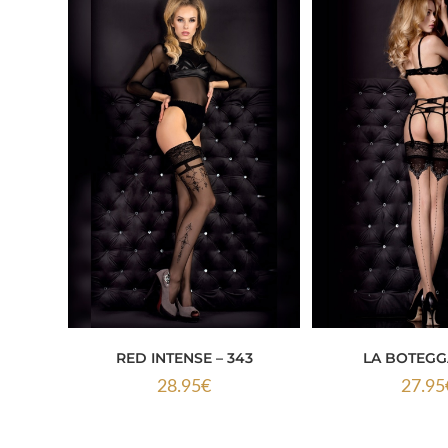
RED INTENSE – 343
LA BOTEGGA
28.95
€
27.95