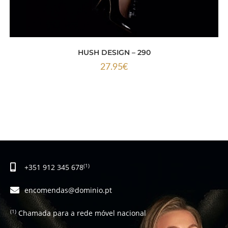
HUSH DESIGN – 290
27.95
€
+351 912 345 678
(1)
encomendas@dominio.pt
Chamada para a rede móvel nacional
(1)