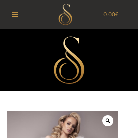
0.00
€