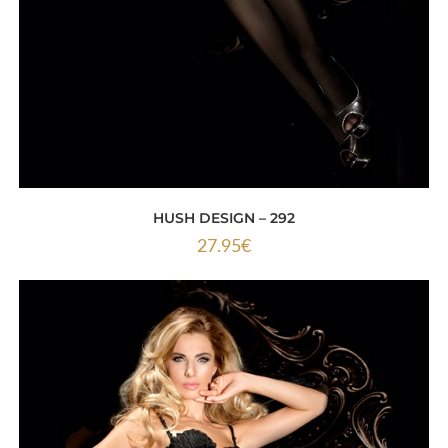
HUSH DESIGN – 292
27.95
€