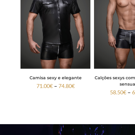
Camisa sexy e elegante
Calções sexys co
sensua
–
71.00
€
74.80
€
–
58.50
€
6