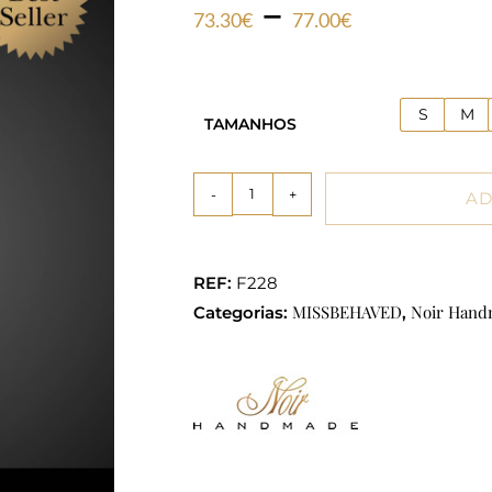
–
73.30
€
77.00
€
S
M
TAMANHOS
-
+
AD
REF:
F228
MISSBEHAVED
Noir Han
Categorias:
,