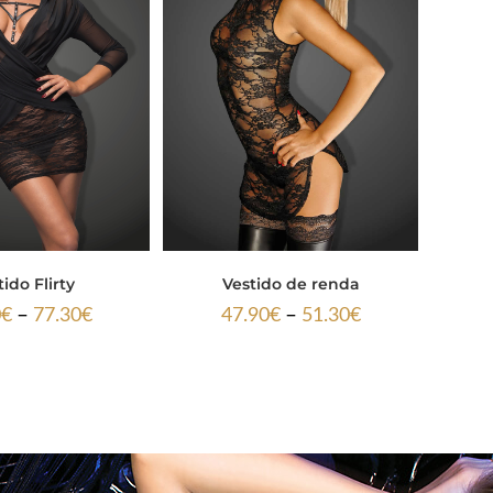
ido Flirty
Vestido de renda
–
–
0
€
77.30
€
47.90
€
51.30
€