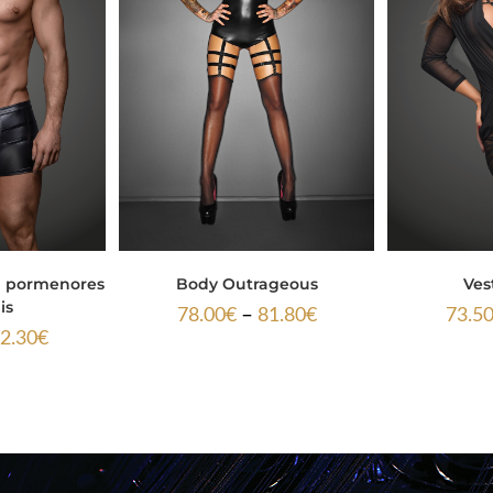
m pormenores
Body Outrageous
Vest
is
–
78.00
€
81.80
€
73.5
2.30
€