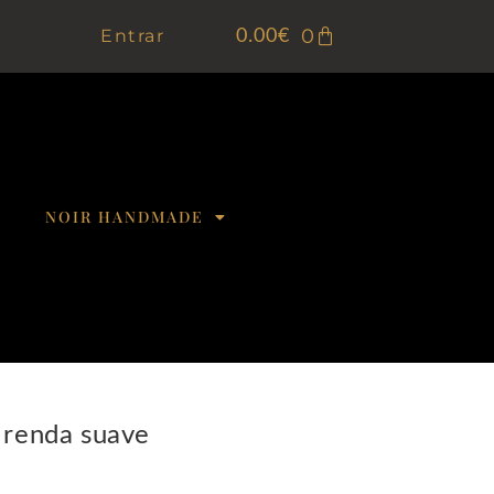
0
Entrar
0.00
€
NOIR HANDMADE
 renda suave