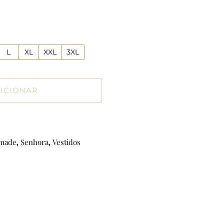
L
XL
XXL
3XL
ICIONAR
dmade
Senhora
Vestidos
,
,