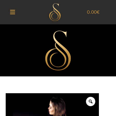
0.00
€