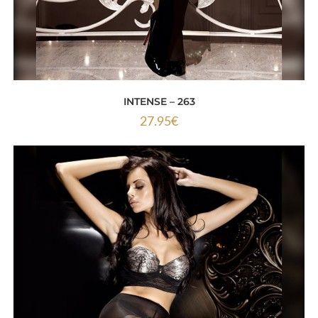
INTENSE – 263
27.95
€