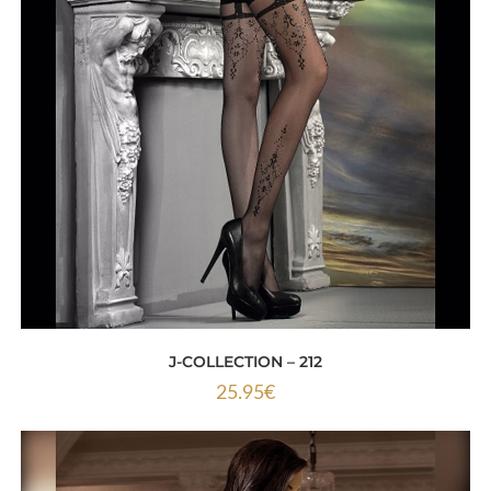
J-COLLECTION – 212
25.95
€