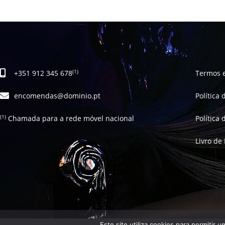
+351 912 345 678
Termos 
(1)
encomendas@dominio.pt
Política
Chamada para a rede móvel nacional
Política
(1)
Livro de
Este site utiliza cookies para permitir 