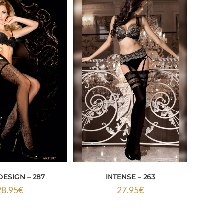
ESIGN – 287
INTENSE – 263
28.95
€
27.95
€