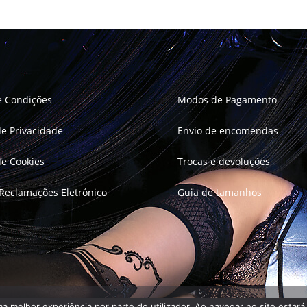
e Condições
Modos de Pagamento
 de Privacidade
Envio de encomendas
 de Cookies
Trocas e devoluções
 Reclamações Eletrónico
Guia de tamanhos
uma melhor experiência por parte do utilizador. Ao navegar no site estará 