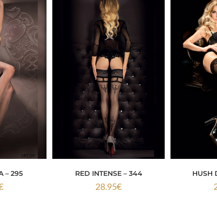
 – 295
RED INTENSE – 344
HUSH D
€
28.95
€