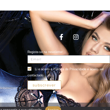
Registe-se na newsletter
Li e aceito a Política de Privacidade e aceito ser
contactado.
subscrever
a consentir a sua utilização.
Aceitar