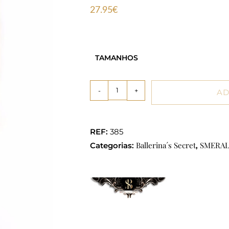
27.95
€
TAMANHOS
-
+
AD
REF:
385
Ballerina´s Secret
SMERA
Categorias:
,