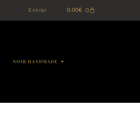
0
Entrar
0.00
€
NOIR HANDMADE