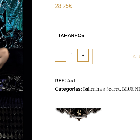
28.95
€
TAMANHOS
-
+
AD
REF:
441
Ballerina´s Secret
BLUE N
Categorias:
,