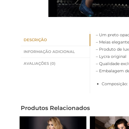
– Um preto opac
DESCRIÇÃO
– Meias elegant
– Produto de lu
INFORMAÇÃO ADICIONAL
– Lycra original
– Qualidade excl
AVALIAÇÕES (0)
– Embalagem de
Composição: 
Produtos Relacionados