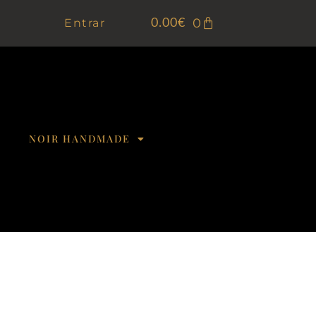
0
Entrar
0.00
€
NOIR HANDMADE