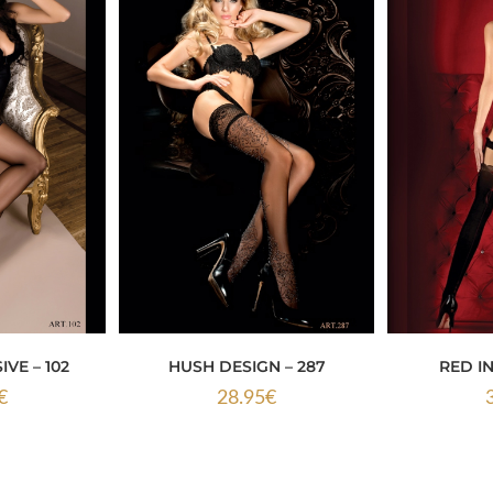
VE – 102
HUSH DESIGN – 287
RED IN
€
28.95
€