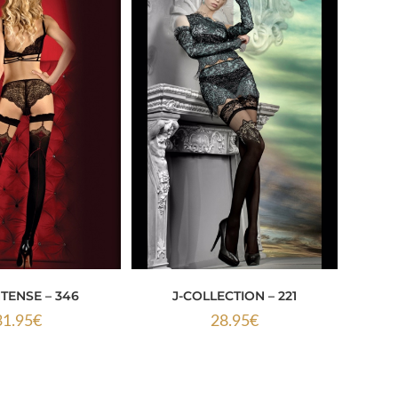
TENSE – 346
J-COLLECTION – 221
31.95
€
28.95
€