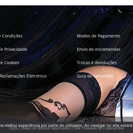
e Condições
Modos de Pagamento
 de Privacidade
Envio de encomendas
 de Cookies
Trocas e devoluções
 Reclamações Eletrónico
Guia de tamanhos
uma melhor experiência por parte do utilizador. Ao navegar no site estará 
2026 | Todos os direitos reservados | Site Powered by
codenumber