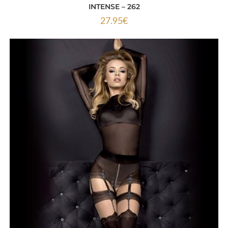
INTENSE – 262
27.95
€