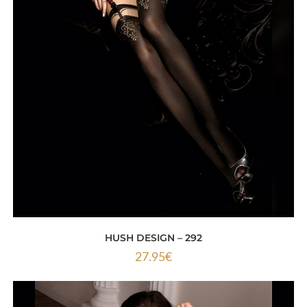
HUSH DESIGN – 292
27.95
€