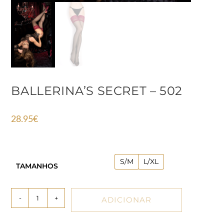
BALLERINA’S SECRET – 502
28.95
€
S/M
L/XL
TAMANHOS
-
+
ADICIONAR