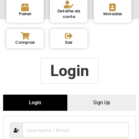
Detalhe da
Painel
Moradas
conta
Compras
Sair
Login
Login
Sign Up