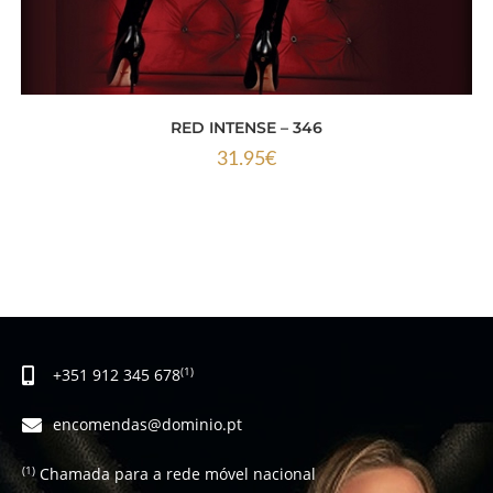
RED INTENSE – 346
31.95
€
+351 912 345 678
(1)
encomendas@dominio.pt
Chamada para a rede móvel nacional
(1)