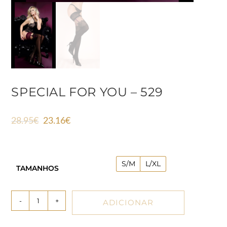
SPECIAL FOR YOU – 529
28.95
€
23.16
€
S/M
L/XL
TAMANHOS
-
+
ADICIONAR