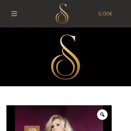
0.00
€
-20%