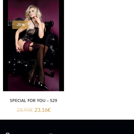
-20%
SPECIAL FOR YOU – 529
28.95
€
23.16
€